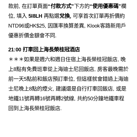
款前, 在訂單頁面
“付款方式”
下方的
“使用優惠碼”
欄
位, 填入
5I8LH
再點選
兌換,
可享首次訂單再折價約
NTD96或HK$25, 因匯率換算差異, Klook客路新用戶
優惠折價金額會不同.
21:00 打車回上海長榮桂冠酒店
＊＊＊如果是週六和週日住宿上海長榮桂冠飯店, 晚
上8點有免費班車從上海迪士尼回飯店, 房客最晚需於
前一天5點前和飯店預訂車位, 但這樣就會錯過上海迪
士尼晚上8點的煙火, 建議還是自行打車回飯店, 或是
地鐵11號再轉16號再轉2號線, 共約50分鐘地鐵車程
回到上海長榮桂冠飯店.