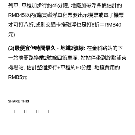
列車, 車程加步行約45分鐘, 地鐵加磁浮票價估計約
RMB45以內(購買磁浮單程票要出示機票或電子機票
才可打八折,或刷交通卡搭磁浮也是打8折＝RMB40
元)
(3)最便宜但時間最久 - 地鐵2號線:
在金科路站的下
一站廣蘭路換乘2號線四節車廂, 站站停坐到終點浦東
機場站, 估計整個步行+車程約60分鐘, 地鐵費用約
RMB5元
SHARE THIS