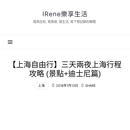
IRene
IRene樂享生活
樂
寫馬拉松, 寫旅遊, 寫生活, 寫下想記錄的瞬間.
享
生
活
【上海自由行】三天兩夜上海行程
攻略 (景點+迪士尼篇)
上海
2018年1月13日
SHARE