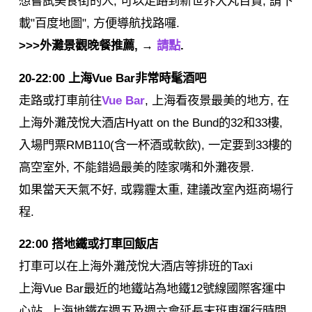
想嘗試美食街的人, 可以走路到新世界大丸百貨, 請下
載"百度地圖", 方便導航找路囉.
>>>外灘景觀晚餐推薦, →
請點
.
20-22:00 上海Vue Bar非常時髦酒吧
走路或打車前往
Vue Bar
, 上海看夜景最美的地方, 在
上海外灘茂悅大酒店Hyatt on the Bund的32和33樓,
入場門票RMB110(含一杯酒或軟飲), 一定要到33樓的
高空室外, 不能錯過最美的陸家嘴和外灘夜景.
如果當天天氣不好, 或霧霾太重, 建議改室內逛商場行
程.
22:00 搭地鐵或打車回飯店
打車可以在上海外灘茂悅大酒店等排班的Taxi
上海Vue Bar最近的地鐵站為地鐵12號線國際客運中
心站, 上海地鐵在週五及週六會延長末班車運行時間