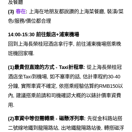
及餐廳
(3)
春在
:
上海在地朋友都說讚的上海菜餐廳, 裝潢/菜
色/服務/價位都合理
14:00-15:30 前往飯店+浦東機場
回到上海長榮桂冠酒店拿行李, 前往浦東機場搭乘晚
班機回家囉.
(1)最貴但直達的方式 - Taxi計程車:
從上海長榮桂冠
酒店坐Taxi到機場, 如不塞車的話, 估計車程約30-40
分鐘, 實際車資不確定, 依搭乘經驗估算約RMB150以
內, 建議搭乘前請和司機確認大概的以錶計價車資費
用.
(2)車資中等但需轉乘 - 磁懸浮列車:
先從金科路站搭
二號線地鐵到龍陽路站, 出地鐵龍陽路站後, 轉搭磁浮