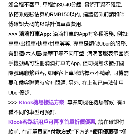
如全程不塞車, 車程約30-40分鐘, 實際車資不確定,
依搭乘經驗估算約RMB150以內, 建議搭乘前請和師
傅確認大概的以錶計價車資費用.
>>> 滴滴打車App:
滴滴打車的App有多種服務, 例如:
專車/出租車/快車/拼車等等, 專車是類似Uber的服務,
有舒適/六人座/豪華車等不同車型, 滴滴客服表示國際
手機號碼可註冊滴滴打車的App, 但司機無法撥打國
際號碼聯繫乘客, 如乘客上車地點標示不精確, 司機需
要和乘客聯繫時會有問題, 另外, 在上海已無法使用
Uber優步.
>>>
Klook機場接送方案
: 專業司機在機場等候, 有4
種不同的車型可預訂.
Klook客路新用戶可再享首單折價優惠
,
請在確認付
款前, 在訂單頁面
“付款方式”
下方的
“使用優惠碼”
欄