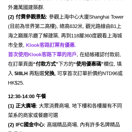
外灘萬國建築群.
(2) 付費參觀景點:
參觀上海中心大廈Shanghai Tower
(目前為世界第二高樓), 總高632米, 觀光路線由B1上
海之巔展示廳了解建築, 再到118層360度觀看上海城
市全景,
Klook客路訂票有優惠.
首次使用Klook客路下單的用戶
, 在結帳確認付款前,
在訂單頁面
“付款方式”
下方的
“使用優惠碼”
欄位, 填
入
5I8LH
再點選
兌換,
可享首次訂單折價約NTD96或
HK$25.
12:30-14:00 午餐
(1) 正大廣場:
大眾消費商場, 地下樓和各樓層有不同
菜系的商家或餐廳可選
(2) IFC國金中心:
高端精品商場, 內有許多名牌精品