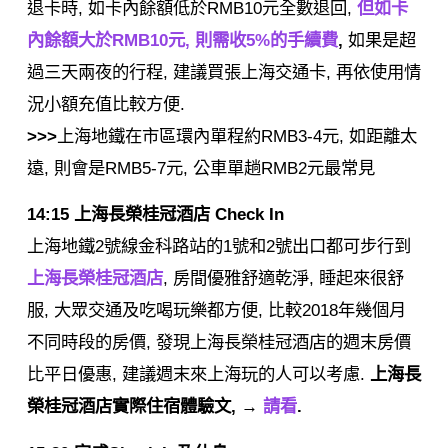
退卡時, 如卡內餘額低於RMB10元全數退回,
但如卡
內餘額大於RMB10元, 則需收5%的手續費
,
如果是超
過三天兩夜的行程, 建議買張上海交通卡, 再依使用情
況小額充值比較方便.
>>>
上海地鐵在市區環內單程約RMB3-4元, 如距離太
遠, 則會是RMB5-7元, 公車單趟RMB2元最常見
14:15 上海長榮桂冠酒店 Check In
上海地鐵2號線金科路站的1號和2號出口都可步行到
上海長榮桂冠酒店
, 房間優雅舒適乾淨, 睡起來很舒
服, 大眾交通及吃喝玩樂都方便, 比較2018年幾個月
不同時段的房價, 發現上海長榮桂冠酒店的週末房價
比平日優惠, 建議週末來上海玩的人可以考慮.
上海長
榮桂冠酒店實際住宿體驗文, →
請看
.