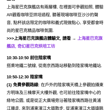
上海星巴克旗艦店有兩層樓, 在裡面可參觀拍照, 體驗
AR觀看咖啡豆烘培過程, 聽著現場咖啡豆沙沙的聲
音, 點杯該店限定的咖啡和義式現做點心, 享受都會時
尚的星巴克精品咖啡氛圍.
>>>上海星巴克旗艦店體驗文, 請看 →
上海星巴克旗
艦店, 奇幻星巴克烘培工坊
10:30-10:50 前往陸家嘴
搭乘地鐵二號線, 從南京西路站移動到陸家嘴地鐵站.
10:50-12:30 陸家嘴
(1) 免費參觀路線:
在戶外的陸家嘴天橋上參觀拍攝東
方明珠及三棟摩天大樓外觀, 也可前往陸家嘴中心的
綠地公園, 或是從正大廣場旁沿著陸家嘴西路往黃浦
江邊走, 來到浦東濱江大道散步, 從浦東濱江大道遠眺