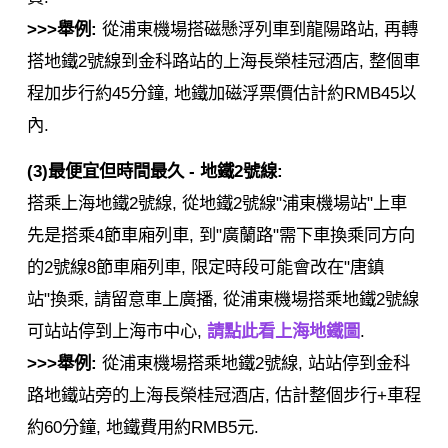
>>>舉例:
從浦東機場搭磁懸浮列車到龍陽路站, 再轉
搭地鐵2號線到金科路站的上海長榮桂冠酒店, 整個車
程加步行約45分鐘, 地鐵加磁浮票價估計約RMB45以
內.
(3)最便宜但時間最久 - 地鐵2號線:
搭乘上海地鐵2號線, 從地鐵2號線"浦東機場站"上車
先是搭乘4節車廂列車, 到"廣蘭路"需下車換乘同方向
的2號線8節車廂列車, 限定時段可能會改在"唐鎮
站"換乘, 請留意車上廣播, 從浦東機場搭乘地鐵2號線
可站站停到上海市中心,
請點此看上海地鐵圖
.
>>>舉例:
從浦東機場搭乘地鐵2號線, 站站停到金科
路地鐵站旁的上海長榮桂冠酒店, 估計整個步行+車程
約60分鐘, 地鐵費用約RMB5元.