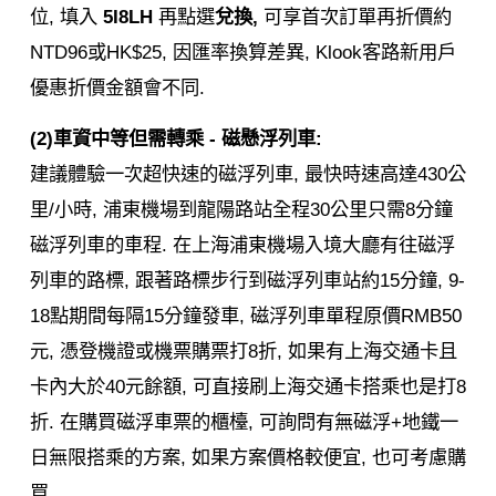
位, 填入
5I8LH
再點選
兌換,
可享首次訂單再折價約
NTD96或HK$25, 因匯率換算差異, Klook客路新用戶
優惠折價金額會不同.
(2)車資中等但需轉乘 - 磁懸浮列車:
建議體驗一次超快速的磁浮列車, 最快時速高達430公
里/小時, 浦東機場到龍陽路站全程30公里只需8分鐘
磁浮列車的車程. 在上海浦東機場入境大廳有往磁浮
列車的路標, 跟著路標步行到磁浮列車站約15分鐘, 9-
18點期間每隔15分鐘發車, 磁浮列車單程原價RMB50
元, 憑登機證或機票購票打8折, 如果有上海交通卡且
卡內大於40元餘額, 可直接刷上海交通卡搭乘也是打8
折. 在購買磁浮車票的櫃檯, 可詢問有無磁浮+地鐵一
日無限搭乘的方案, 如果方案價格較便宜, 也可考慮購
買.