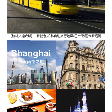
[柏林交通攻略] 一看就會,柏林自助旅行地鐵/巴士/歡迎卡看這篇