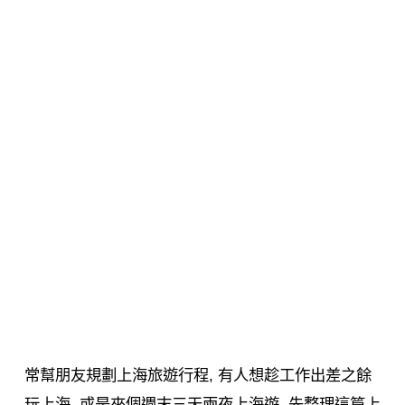
常幫朋友規劃上海旅遊行程, 有人想趁工作出差之餘
玩上海, 或是來個週末三天兩夜上海遊, 先整理這篇上