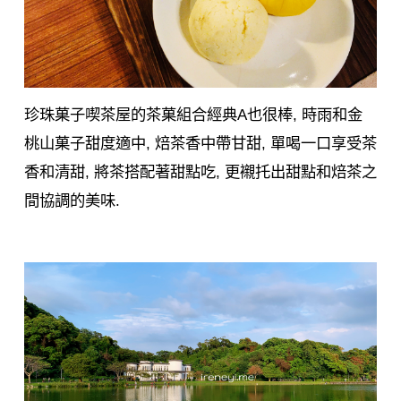
珍珠菓子喫茶屋的茶菓組合經典A也很棒, 時雨和金
桃山菓子甜度適中, 焙茶香中帶甘甜, 單喝一口享受茶
香和清甜, 將茶搭配著甜點吃, 更襯托出甜點和焙茶之
間協調的美味.