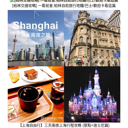
[柏林交通攻略] 一看就會,柏林自助旅行地鐵/巴士/歡迎卡看這篇
【上海自由行】三天兩夜上海行程攻略 (景點+迪士尼篇)