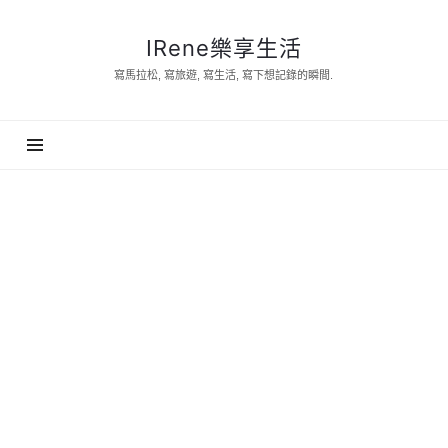
IRene
IRene樂享生活
樂
寫馬拉松, 寫旅遊, 寫生活, 寫下想記錄的瞬間.
享
生
活