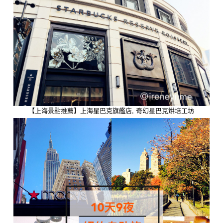
【上海景點推薦】上海星巴克旗艦店, 奇幻星巴克烘培工坊