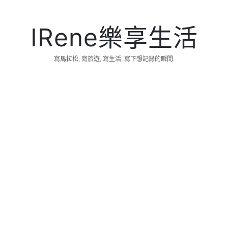
IRene
IRene樂享生活
樂
寫馬拉松, 寫旅遊, 寫生活, 寫下想記錄的瞬間.
享
生
活