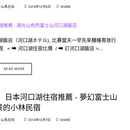
士山馬拉松
2014年12月8日
SHARE
口湖飯店（河口湖ホテル), 比賽當天一早先來櫃檯寄放行
< ➡ 河口湖住宿比價 / ➡ 訂河口湖飯店 >...
READ MORE
行】日本河口湖住宿推薦 - 夢幻富士山
景的小林民宿
士山馬拉松
2014年12月7日
SHARE